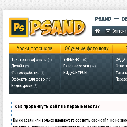
Psand — об
Контак
Уроки фотошопа
Обучение фотошопу
Текстовые эффекты
УЧЕБНИК
ЗАДАТ
(4)
(107)
Дизайн
Базовые уроки
Ответ
(2)
(24)
Фотообработка
ВИДЕОКУРСЫ
Устан
(6)
Эффекты для фото
Перев
(10)
Видеоуроки
(5)
Как продвинуть сайт на первые места?
Вы создали или только планируете создать свой сайт, но не зна
комплекс мероприятий, направленных на увеличение его посеща