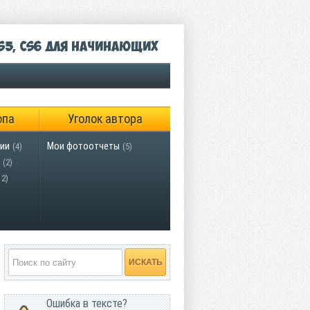
S5, CS6 для начинающих
опа
Уголок автора
ии
Мои фотоотчеты
(4)
(5)
(2)
12)
Ошибка в тексте?