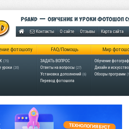
Psand — обучение и уроки фотошоп C
Контакты
О сайте
Отзывы
Карта сайта
ение фотошопу
FAQ/Помощь
Мир фотош
К
ЗАДАТЬ ВОПРОС
Обучение фотограф
(75)
е уроки
Ответы на вопросы
Дизайн и искусство
(20)
(27)
Установка дополнений
Обзоры программ
(6)
(
Перевод фотошопа