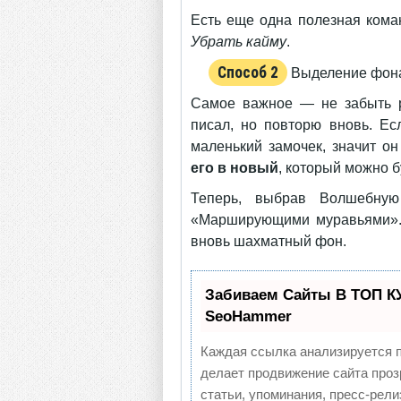
Есть еще одна полезная кома
Убрать кайму
.
Способ 2
Выделение фон
Самое важное — не забыть р
писал, но повторю вновь. Ес
маленький замочек, значит о
его в новый
, который можно б
Теперь, выбрав Волшебную
«Марширующими муравьями». 
вновь шахматный фон.
Забиваем Сайты В ТОП К
SeoHammer
Каждая ссылка анализируется п
делает продвижение сайта проз
статьи, упоминания, пресс-рел