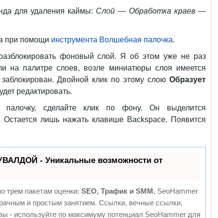
нда для удаления каймы:
Слой — Обработка краев —
а при помощи
инструмента Волшебная палочка
.
азблокировать фоновый слой. Я об этом уже не раз
ли на палитре слоев, возле миниатюры слоя имеется
н заблокирован. Двойной клик по этому слою
Образует
удет редактировать.
 палочку, сделайте клик по фону. Он выделится
Остается лишь нажать клавише Backspace. Появится
УВАЛДОЙ - Уникальные возможности от
о трем пакетам оценки:
SEO, Трафик и SMM.
SeoHammer
рачным и простым занятием. Ссылки, вечные ссылки,
изы - используйте по максимуму потенциал SeoHammer для