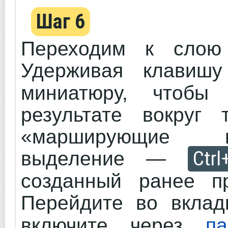
Шаг 6
Переходим к слою 
Удерживая клави
миниатюру, чтобы
результате вокруг 
«марширующие м
Ctrl
выделение —
созданный ранее пр
Перейдите во вкла
включите через
п