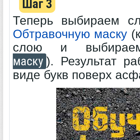
Шаг 3
Теперь выбираем сл
Обтравочную маску
(к
слою и выбир
маску
). Результат р
виде букв поверх асф