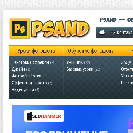
Psand — об
Контак
Уроки фотошопа
Обучение фотошопу
Текстовые эффекты
УЧЕБНИК
ЗАДАТ
(3)
(72)
Дизайн
Базовые уроки
Ответ
(2)
(20)
Фотообработка
Устан
(3)
Эффекты для фото
Перев
(7)
Видеоуроки
(5)