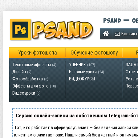
Psand — об
Контак
Уроки фотошопа
Обучение фотошопу
Текстовые эффекты
УЧЕБНИК
ЗАДАТ
(4)
(107)
Дизайн
Базовые уроки
Ответ
(2)
(24)
Фотообработка
ВИДЕОКУРСЫ
Устан
(6)
Эффекты для фото
Перев
(10)
Видеоуроки
(5)
Сервис онлайн-записи на собственном Telegram-бо
Тот, кто работает в сфере услуг, знает — без ведения записи кл
клиентам о визитах тоже. Нашли самый бюджетный и оптималь