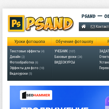
Psand — об
Контак
Уроки фотошопа
Обучение фотошопу
Текстовые эффекты
УЧЕБНИК
ЗАДАТ
(4)
(107)
Дизайн
Базовые уроки
Ответ
(2)
(24)
Фотообработка
ВИДЕОКУРСЫ
Устан
(6)
Эффекты для фото
Перев
(10)
Видеоуроки
(5)