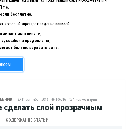
минать клиентам о визитах тоже. Нашли самый бюджетный и
Time.
есяц бесплатно
.
ов, который упрощает ведение записей:
оминает им о визите;
ые, кэшбэк и предоплаты;
могает больше зарабатывать;
висом
ЕБНИК
11 сентября 2016
106716
1 комментарий
е сделать слой прозрачным
СОДЕРЖАНИЕ СТАТЬИ