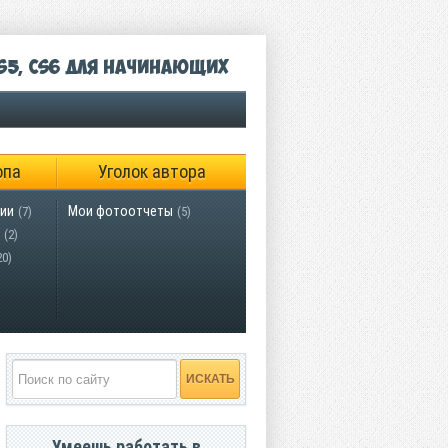
S5, CS6 для начинающих
опа
Уголок автора
ии
Мои фотоотчеты
(7)
(5)
(2)
20)
Умеешь работать в