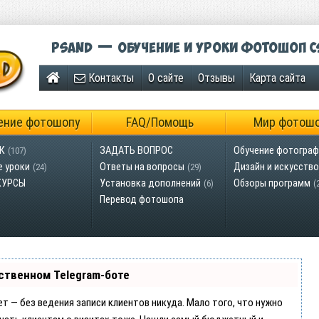
Psand — обучение и уроки фотошоп C
Контакты
О сайте
Отзывы
Карта сайта
ение фотошопу
FAQ/Помощь
Мир фотош
К
ЗАДАТЬ ВОПРОС
Обучение фотограф
(107)
е уроки
Ответы на вопросы
Дизайн и искусство
(24)
(29)
КУРСЫ
Установка дополнений
Обзоры программ
(6)
(
Перевод фотошопа
ственном Telegram-боте
ает — без ведения записи клиентов никуда. Мало того, что нужно