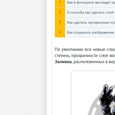
1
Как в фотошопе выглядит п
2
3 способа как сделать слой
3
Как сделать прозрачным от
4
Как сохранить изображение
По умолчанию все новые слои
степень прозрачности слоя м
Заливка
, расположенных в ве