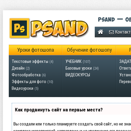
Psand — об
Контак
Уроки фотошопа
Обучение фотошопу
Текстовые эффекты
УЧЕБНИК
ЗАДАТ
(4)
(107)
Дизайн
Базовые уроки
Ответ
(2)
(24)
Фотообработка
ВИДЕОКУРСЫ
Устан
(6)
Эффекты для фото
Перев
(10)
Видеоуроки
(5)
Как продвинуть сайт на первые места?
Вы создали или только планируете создать свой сайт, но не зна
комплекс мероприятий, направленных на увеличение его посеща