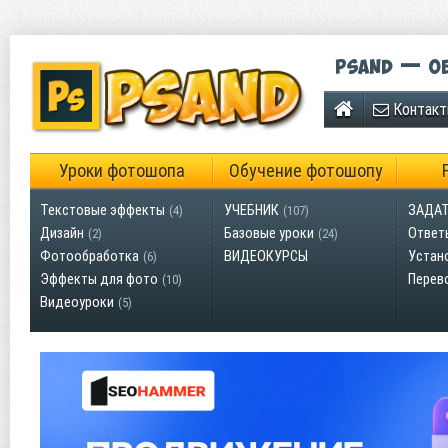
Psand — об
Контак
Уроки фотошопа
Обучение фотошопу
Текстовые эффекты
УЧЕБНИК
ЗАДАТ
(4)
(107)
Дизайн
Базовые уроки
Ответ
(2)
(24)
Фотообработка
ВИДЕОКУРСЫ
Устан
(6)
Эффекты для фото
Перев
(10)
Видеоуроки
(5)