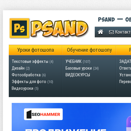
Psand — об
Контак
Уроки фотошопа
Обучение фотошопу
Текстовые эффекты
УЧЕБНИК
ЗАДАТ
(4)
(107)
Дизайн
Базовые уроки
Ответ
(2)
(24)
Фотообработка
ВИДЕОКУРСЫ
Устан
(6)
Эффекты для фото
Перев
(10)
Видеоуроки
(5)