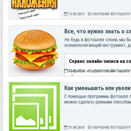
13.05.2013
ОБУЧЕНИЕ ФОТОШОПУ
Все, что нужно знать о 
Не будь в фотошопе слоев, мы бы 
основополагающий инструмент, д
Сервис онлайн-записи на с
Попробуйте сервис онлайн-записи 
23.08.2016
ОБУЧЕНИЕ ФОТОШОПУ
— Разгрузит мастера, специалиста
— Позволит гибко управлять распи
Как уменьшить или увел
— Разошлет оповещения о новых ус
— Позволит принять оплату на кар
С помощью программы фотошоп ле
— Позволит записываться на груп
можно сделать разными способами
— Поможет получить от клиента от
— Включает в себя сервис чаевых.
Для новых пользователей перв
31.08.2018
ОБУЧЕНИЕ ФОТОШОПУ
Зарегистрироваться в серв