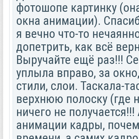
фотошопе картинку (она
окна анимации). Спасиб
я вечно что-то нечаянно
допетрить, как всё вер
Выручайте ещё раз!!! С
уплыла вправо, за окно
стили, слои. Таскала-та
верхнюю полоску (где 
ничего не получается!!!
анимации кадры, почем
времени, а самих кадро