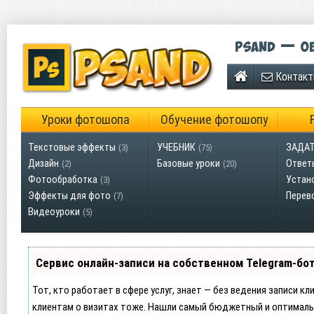
Psand — об
Контак
Уроки фотошопа
Обучение фотошопу
Текстовые эффекты
УЧЕБНИК
ЗАДАТ
(3)
(75)
Дизайн
Базовые уроки
Ответ
(2)
(20)
Фотообработка
Устан
(3)
Эффекты для фото
Перев
(7)
Видеоуроки
(5)
Сервис онлайн-записи на собственном Telegram-бо
Тот, кто работает в сфере услуг, знает — без ведения записи кл
клиентам о визитах тоже. Нашли самый бюджетный и оптималь