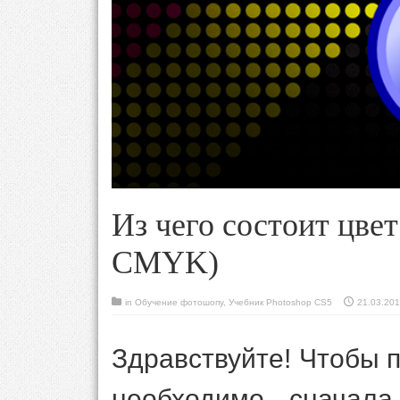
Из чего состоит цве
CMYK)
in
Обучение фотошопу
,
Учебник Photoshop CS5
21.03.20
Здравствуйте! Чтобы 
необходимо сначала