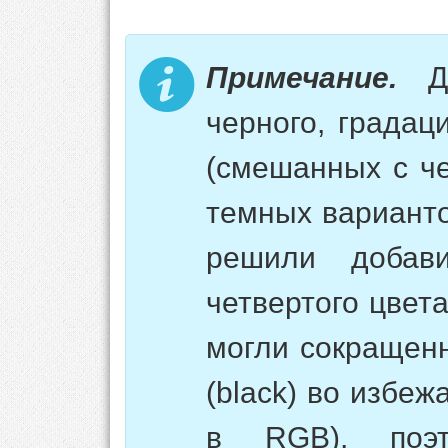
Примечание.
Дл
черного, градац
(смешанных с ч
темных варианто
решили добав
четвертого цвета
могли сокращенн
(black) во избеж
в RGB), поэ