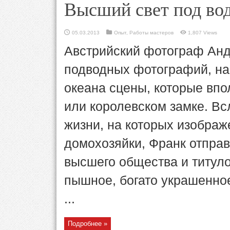
Высший свет под во
05.03.2013
Опыт
,
Работы мастеров
1,807 Views
Австрийский фотограф Анд
подводных фотографий, на 
океана сцены, которые впо
или королевском замке. Вс
жизни, на которых изображ
домохозяйки, Франк отправ
высшего общества и титуло
пышное, богато украшенно
...
Подробнее »