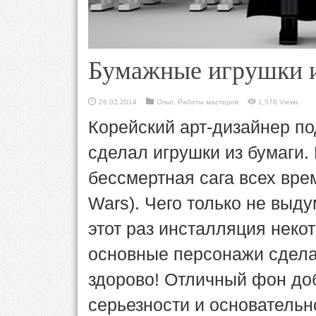
Бумажные игрушки и
26.02.2014
Опыт
,
Работы мастеров
1,576 Views
Корейский арт-дизайнер п
сделал игрушки из бумаги
бессмертная сага всех вре
Wars). Чего только не выд
этот раз инсталляция неко
основные персонажи сделан
здорово! Отличный фон доб
серьезности и основательно