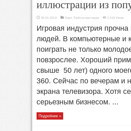
иллюстрации из поп
30.01.2013
Опыт
,
Работы мастеров
2,518 Views
Игровая индустрия прочна
людей. В компьютерные и 
поиграть не только молодо
повзрослее. Хороший приме
свыше 50 лет) одного моег
360. Сейчас по вечерам и н
экрана телевизора. Хотя с
серьезным бизнесом. ...
Подробнее »