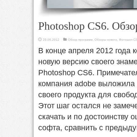
Photoshop CS6. Обзо
29.06.2012
Обзор программ
,
Обзоры нового
,
Фотошоп C
В конце апреля 2012 года 
новую версию своего знаме
Photoshop CS6. Примечатель
компания adobe выложила 
своего продукта для свобо
Этот шаг остался не замеч
скачать и по достоинству 
софта, сравнить с предыду