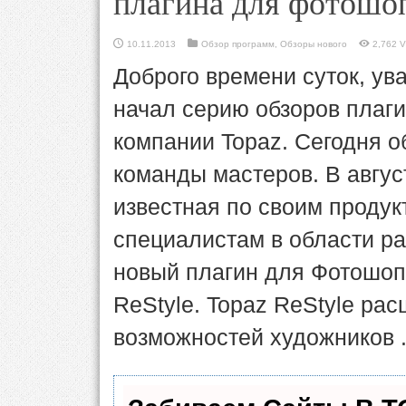
плагина для фотошоп
10.11.2013
Обзор программ
,
Обзоры нового
2,762 V
Доброго времени суток, ув
начал серию обзоров плаг
компании Topaz. Сегодня о
команды мастеров. В авгус
известная по своим продук
специалистам в области р
новый плагин для Фотошоп
ReStyle. Topaz ReStyle ра
возможностей художников .