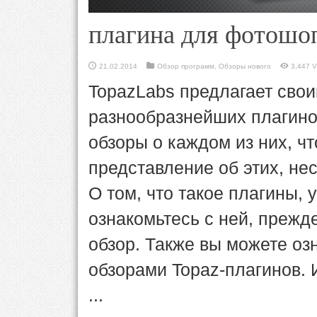
плагина для фотошоп
21.02.2014
Обзор программ
,
Обзоры нового
3,447 V
TopazLabs предлагает сво
разнообразнейших плагино
обзоры о каждом из них, ч
представление об этих, н
О том, что такое плагины, 
ознакомьтесь с ней, прежде
обзор. Также вы можете оз
обзорами Topaz-плагинов. 
...