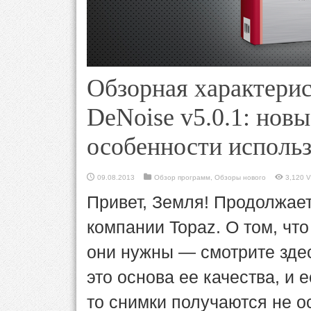
Обзорная характерис
DeNoise v5.0.1: нов
особенности исполь
09.08.2013
Обзор программ
,
Обзоры нового
3,120 V
Привет, Земля! Продолжает
компании Topaz. О том, что
они нужны — смотрите зде
это основа ее качества, и 
то снимки получаются не о