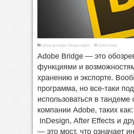
Обзор программ
,
Обзоры нового
13,914 Views
Adobe Bridge — это обозр
функциями и возможностям
хранению и экспорте. Воо
программа, но все-таки под
использоваться в тандеме 
компании Adobe, таких как: P
InDesign, After Effects и д
— это мост, что означает и