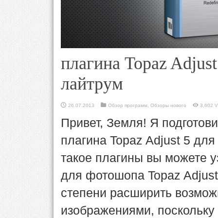
плагина Topaz Adjus
лайтрум
26.07.2013
Обзор программ
,
Обзоры нового
3,602 V
Привет, Земля! Я подготов
плагина Topaz Adjust 5 для
такое плагины вы можете у
для фотошопа Topaz Adjust
степени расширить возмож
изображениями, поскольку 