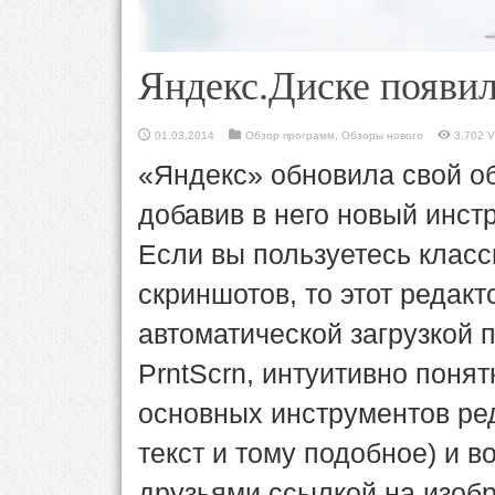
Яндекс.Диске появи
01.03.2014
Обзор программ
,
Обзоры нового
3,702 V
«Яндекс» обновила свой о
добавив в него новый инст
Если вы пользуетесь клас
скриншотов, то этот редакт
автоматической загрузкой 
PrntScrn, интуитивно пон
основных инструментов ред
текст и тому подобное) и 
друзьями ссылкой на изоб