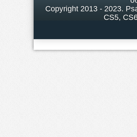
о
Copyright
2013 - 2023.
Ps
CS5, CS