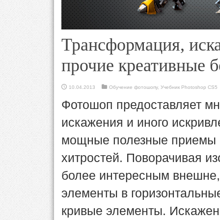
Трансформация, иск
прочие креативные б
10.04.2013
Обучение фотошопу
,
Учебник Photoshop CS5
Фотошоп предоставляет мн
искажения и иного искривл
мощные полезные приемы с
хитростей. Поворачивая из
более интересным внешне,
элементы в горизонтальные
кривые элементы. Искажени