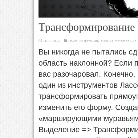
Трансформирование 
16.03.2013
Обучение фотошопу
,
Учебник Photoshop CS5
Вы никогда не пытались с
область наклонной? Если п
вас разочаровал. Конечно,
один из инструментов Лассо
трансформировать прямоуг
изменить его форму. Созда
«марширующими муравьями
Выделение => Трансформи