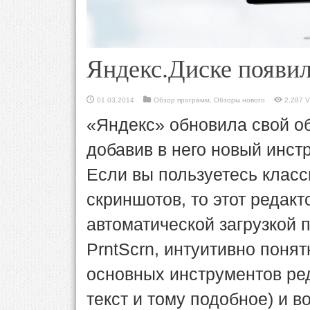
Яндекс.Диске появи
01.03.2014
Обзор программ
,
Обзоры нового
2,287 V
«Яндекс» обновила свой о
добавив в него новый инст
Если вы пользуетесь клас
скриншотов, то этот редакт
автоматической загрузкой 
PrntScrn, интуитивно пон
основных инструментов ред
текст и тому подобное) и 