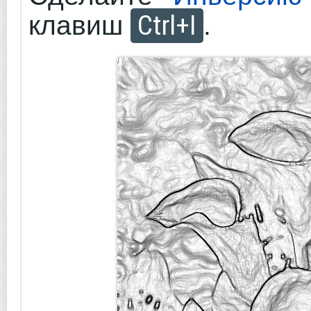
Ctrl+I
клавиш
.