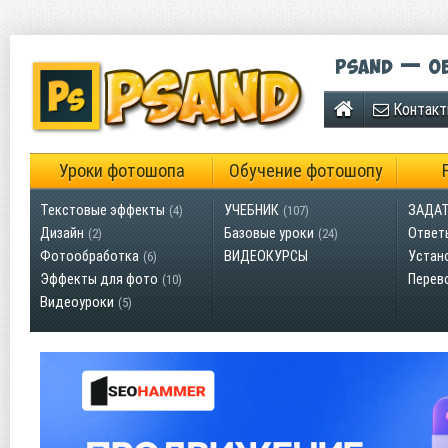
Psand — об
Контак
Уроки фотошопа
Обучение фотошопу
Текстовые эффекты
УЧЕБНИК
ЗАДАТ
(4)
(107)
Дизайн
Базовые уроки
Ответ
(2)
(24)
Фотообработка
ВИДЕОКУРСЫ
Устан
(6)
Эффекты для фото
Перев
(10)
Видеоуроки
(5)