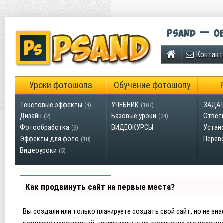
Psand — об
Контак
Уроки фотошопа
Обучение фотошопу
Текстовые эффекты
УЧЕБНИК
ЗАДАТ
(4)
(107)
Дизайн
Базовые уроки
Ответ
(2)
(24)
Фотообработка
ВИДЕОКУРСЫ
Устан
(6)
Эффекты для фото
Перев
(10)
Видеоуроки
(5)
Как продвинуть сайт на первые места?
Вы создали или только планируете создать свой сайт, но не зна
комплекс мероприятий, направленных на увеличение его посеща