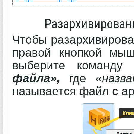
Разархивирован
Чтобы разархивирова
правой кнопкой мы
выберите команд
файла»,
где
«назв
называется файл с а