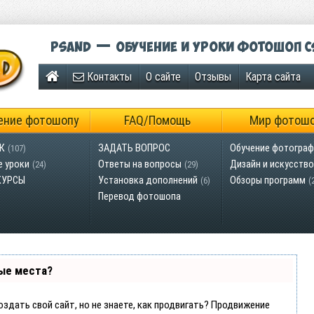
Psand — обучение и уроки фотошоп C
Контакты
О сайте
Отзывы
Карта сайта
ение фотошопу
FAQ/Помощь
Мир фотош
К
ЗАДАТЬ ВОПРОС
Обучение фотограф
(107)
е уроки
Ответы на вопросы
Дизайн и искусство
(24)
(29)
КУРСЫ
Установка дополнений
Обзоры программ
(6)
(
Перевод фотошопа
ые места?
оздать свой сайт, но не знаете, как продвигать? Продвижение