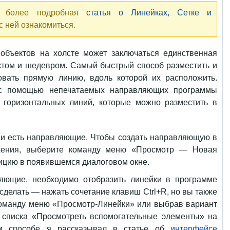
ь более подробная
статья о Линейках, Сетке и
с ней ознакомиться.
объектов на холсте может заключаться единственная
том и шедевром. Самый быстрый способ разместить и
вать прямую линию, вдоль которой их расположить.
с помощью непечатаемых направляющих программы
 горизонтальных линий, которые можно разместить в
о и есть направляющие. Чтобы создать направляющую в
жения, выберите команду меню «Просмотр — Новая
ицию в появившемся диалоговом окне.
яющие, необходимо отобразить линейки в программе
сделать — нажать сочетание клавиш Ctrl+R, но вы также
команду меню «Просмотр-Линейки» или выбрав вариант
 списка «Просмотреть вспомогательные элементы» на
ом способе я рассказывал в статье об
интерфейсе