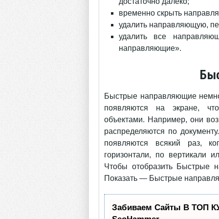
достаточно далеко;
временно скрыть направля
удалить направляющую, пер
удалить все направляю
направляющие».
Бы
Быстрые направляющие немног
появляются на экране, чт
объектами. Например, они во
распределяются по документу
появляются всякий раз, ко
горизонтали, по вертикали и
Чтобы отобразить Быстрые 
Показать — Быстрые направл
Забиваем Сайты В ТОП К