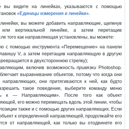
е вы видите на линейках, указываются с помощью
становок
«Единицы измерения и линейки»
.
е линейки, вы можете добавить направляющие, щелкнув
 или вертикальной линейке, а затем перетащив
ле того как направляющая установлены, вы можете:
ую с помощью инструмента «Перемещение» на панели
клавишу V, а затем перетащив направляющую в другую
превращается в двухстороннюю стрелку);
равляющим, включив возможность
привязки
Photoshop.
блегчает выравнивание объектов, потому что когда они
 направляющих, они притягиваются к ней, как будто
азрешить такое поведение, выберите команду меню
ь к — Направляющим». После того как объект
яющей, его можно перемещать вдоль этой линии, чтобы
 позиции также и с помощью других направляющих. Если
 объект к определенной направляющей, продолжайте его
ся от направляющей, как только вы отодвинете его