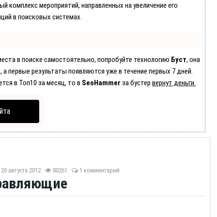
лый комплекс мероприятий, направленных на увеличение его
ций в поисковых системах.
 места в поиске самостоятельно, попробуйте технологию
Буст
, она
, а первые результаты появляются уже в течение первых 7 дней.
ется в Топ10 за месяц, то в
SeoHammer
за бустер
вернут деньги.
йта
20 августа 2012
80261
1 комментарий
правляющие