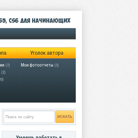
S5, CS6 для начинающих
опа
Уголок автора
ии
Мои фотоотчеты
(7)
(5)
(2)
20)
Умеешь работать в