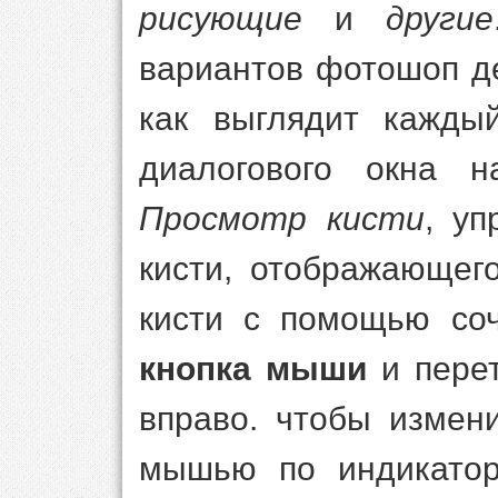
рисующие
и
другие
вариантов фотошоп д
как выглядит кажды
диалогового окна н
Просмотр кисти
, у
кисти, отображающег
кисти с помощью со
кнопка мыши
и пере
вправо. чтобы измен
мышью по индикатор