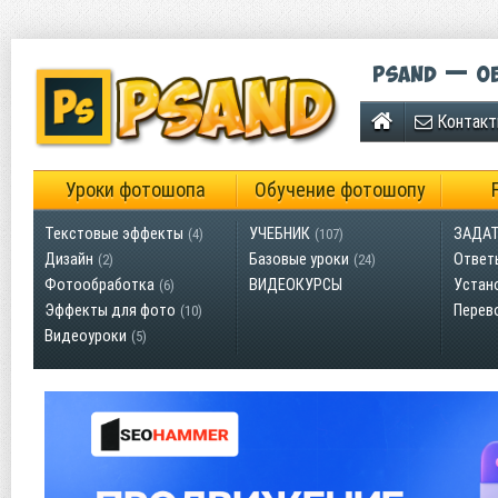
Psand — об
Контак
Уроки фотошопа
Обучение фотошопу
Текстовые эффекты
УЧЕБНИК
ЗАДАТ
(4)
(107)
Дизайн
Базовые уроки
Ответ
(2)
(24)
Фотообработка
ВИДЕОКУРСЫ
Устан
(6)
Эффекты для фото
Перев
(10)
Видеоуроки
(5)