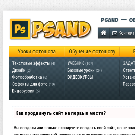
Psand — об
Контак
Уроки фотошопа
Обучение фотошопу
Текстовые эффекты
УЧЕБНИК
ЗАДАТ
(4)
(107)
Дизайн
Базовые уроки
Ответ
(2)
(24)
Фотообработка
ВИДЕОКУРСЫ
Устан
(6)
Эффекты для фото
Перев
(10)
Видеоуроки
(5)
Как продвинуть сайт на первые места?
Вы создали или только планируете создать свой сайт, но не зна
комплекс мероприятий, направленных на увеличение его посеща