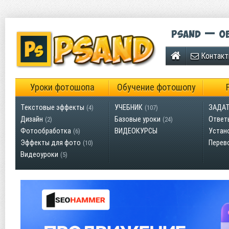
Psand — об
Контак
Уроки фотошопа
Обучение фотошопу
Текстовые эффекты
УЧЕБНИК
ЗАДАТ
(4)
(107)
Дизайн
Базовые уроки
Ответ
(2)
(24)
Фотообработка
ВИДЕОКУРСЫ
Устан
(6)
Эффекты для фото
Перев
(10)
Видеоуроки
(5)