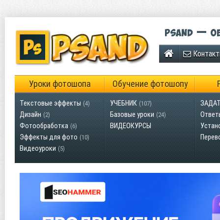
Psand — об
Контак
Уроки фотошопа
Обучение фотошопу
Текстовые эффекты
УЧЕБНИК
ЗАДАТ
(4)
(107)
Дизайн
Базовые уроки
Ответ
(2)
(24)
Фотообработка
ВИДЕОКУРСЫ
Устан
(6)
Эффекты для фото
Перев
(10)
Видеоуроки
(5)