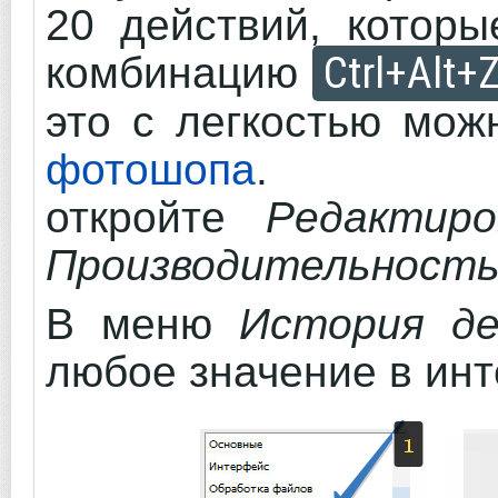
20 действий, которы
Ctrl+Alt+
комбинацию
это с легкостью мо
фотошопа
. Д
откройте
Редактир
Производительност
В меню
История д
любое значение в инт