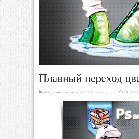
Плавный переход цве
in
Обучение фотошопу
,
Учебник Photoshop CS5
19.07.20