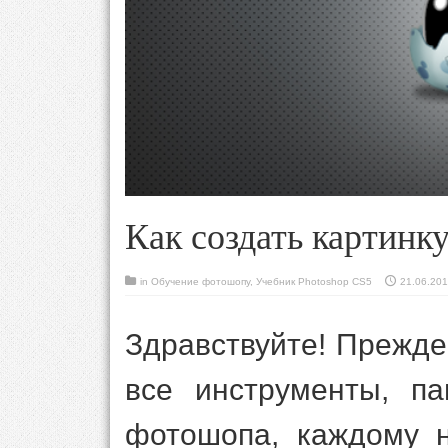
Как создать картинк
in
Обучение фотошопу
,
Учебник Photoshop CS5
21.06.20
Здравствуйте! Прежде
все инструменты, п
фотошопа, каждому 