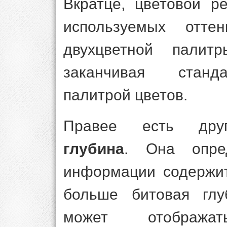
Вкратце, цветовой р
используемых отте
двухцветной пали
заканчивая станд
палитрой цветов.
Правее есть д
глубина
. Она опред
информации содержит
больше битовая глу
может отобража