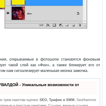
ения, открываемые в фотошопе становятся фоновым
ет такой слой как «Фон», а также блокирует его от
том нам сигнализирует маленькая иконка замочка.
УВАЛДОЙ - Уникальные возможности от
о трем пакетам оценки:
SEO, Трафик и SMM.
SeoHammer
рачным и простым занятием. Ссылки, вечные ссылки,