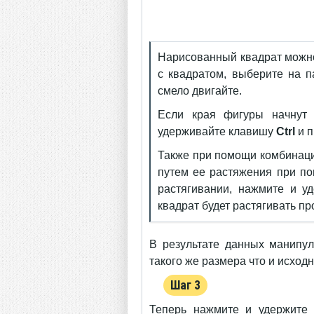
Нарисованный квадрат можно
с квадратом, выберите на 
смело двигайте.
Если края фигуры начнут 
удерживайте клавишу
Ctrl
и п
Также при помощи комбинац
путем ее растяжения при п
растягивании, нажмите и 
квадрат будет растягивать п
В результате данных манипул
такого же размера что и исход
Шаг 3
Теперь нажмите и удержите