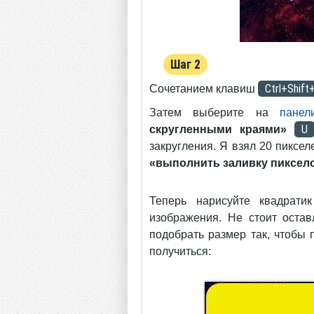
Шаг 2
Ctrl+Shift
Сочетанием клавиш
Затем выберите на
панел
U
скругленными краями»
закругления. Я взял 20 пиксе
«выполнить заливку пиксел
Теперь нарисуйте квадрати
изображения. Не стоит остав
подобрать размер так, чтобы 
получиться: