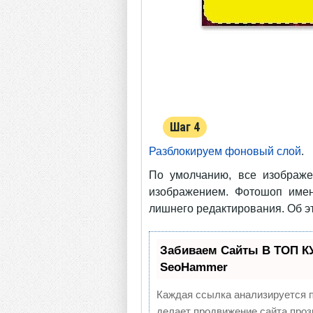
Шаг 4
Разблокируем фоновый слой
.
По умолчанию, все изображ
изображением. Фотошоп имену
лишнего редактирования. Об э
Забиваем Сайты В ТОП К
SeoHammer
Каждая ссылка анализируется п
делает продвижение сайта проз