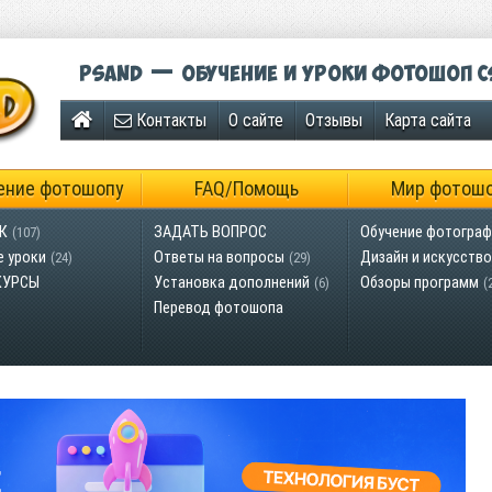
Psand — обучение и уроки фотошоп C
Контакты
О сайте
Отзывы
Карта сайта
ение фотошопу
FAQ/Помощь
Мир фотош
К
ЗАДАТЬ ВОПРОС
Обучение фотограф
(107)
е уроки
Ответы на вопросы
Дизайн и искусство
(24)
(29)
КУРСЫ
Установка дополнений
Обзоры программ
(6)
(
Перевод фотошопа