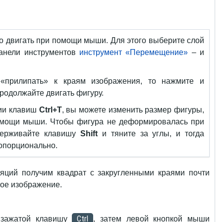
 двигать при помощи мыши. Для этого выберите слой
панели инструментов
инструмент «Перемещение»
– и
«прилипать» к краям изображения, то нажмите и
родолжайте двигать фигуру.
ии клавиш
Ctrl+T
, вы можете изменить размер фигуры,
омощи мыши. Чтобы фигура не деформировалась при
удерживайте клавишу
Shift
и тяните за углы, и тогда
ропорционально.
яций получим квадрат с закругленными краями почти
ное изображение.
Ctrl
 зажатой клавишу
, затем левой кнопкой мыши