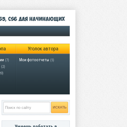
S5, CS6 для начинающих
опа
Уголок автора
ии
Мои фотоотчеты
(7)
(5)
(2)
20)
Умеешь работать в