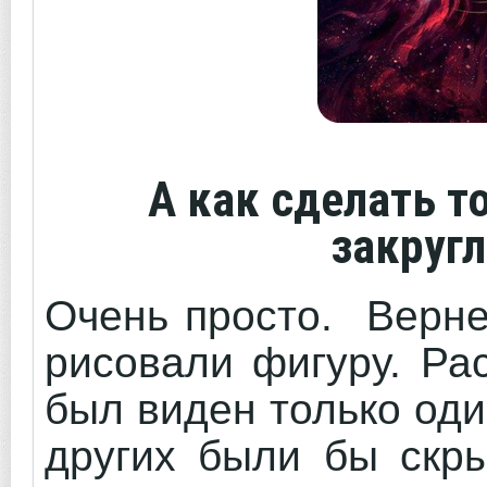
А как сделать т
закруг
Очень просто. Верне
рисовали фигуру. Ра
был виден только оди
других были бы скры