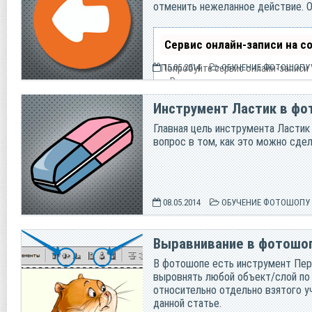
отменить нежеланное действие. Об
Сервис онлайн-записи на с
Попробуйте сервис онлайн-записи 
15.05.2014
ОБУЧЕНИЕ ФОТОШОПУ
— Разгрузит мастера, специалиста
— Позволит гибко управлять распи
Инструмент Ластик в ф
— Разошлет оповещения о новых ус
— Позволит принять оплату на кар
Главная цель инструмента Ластик
— Позволит записываться на груп
вопрос в том, как это можно сде
— Поможет получить от клиента от
— Включает в себя сервис чаевых.
Для новых пользователей перв
08.05.2014
ОБУЧЕНИЕ ФОТОШОПУ
Зарегистрироваться в серв
Выравнивание в фотошоп
В фотошопе есть инструмент Пер
выровнять любой объект/слой по 
относительно отдельно взятого уч
данной статье.