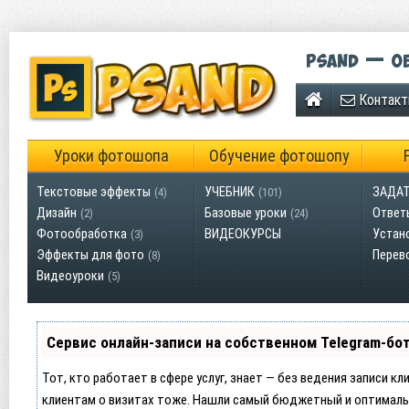
Psand — об
Контак
Уроки фотошопа
Обучение фотошопу
Текстовые эффекты
УЧЕБНИК
ЗАДАТ
(4)
(101)
Дизайн
Базовые уроки
Ответ
(2)
(24)
Фотообработка
ВИДЕОКУРСЫ
Устан
(3)
Эффекты для фото
Перев
(8)
Видеоуроки
(5)
Сервис онлайн-записи на собственном Telegram-бо
Тот, кто работает в сфере услуг, знает — без ведения записи кл
клиентам о визитах тоже. Нашли самый бюджетный и оптималь