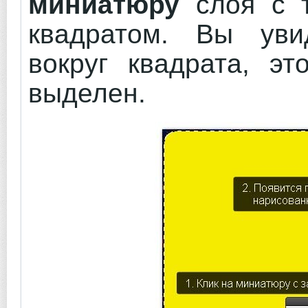
миниатюру
слоя с т
квадратом. Вы уви
вокруг квадрата, эт
выделен.