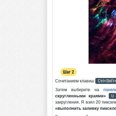
Шаг 2
Ctrl+Shift
Сочетанием клавиш
Затем выберите на
панел
U
скругленными краями»
закругления. Я взял 20 пиксе
«выполнить заливку пиксел