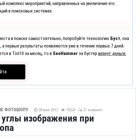
лый комплекс мероприятий, направленных на увеличение его
ций в поисковых системах.
 места в поиске самостоятельно, попробуйте технологию
Буст
, она
, а первые результаты появляются уже в течение первых 7 дней.
ется в Топ10 за месяц, то в
SeoHammer
за бустер
вернут деньги.
йта
ИЕ ФОТОШОПУ
28 мая 2012
78224
21 коммент.
ь углы изображения при
опа