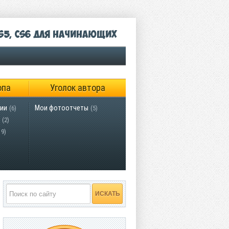
S5, CS6 для начинающих
опа
Уголок автора
ии
Мои фотоотчеты
(6)
(5)
(2)
19)