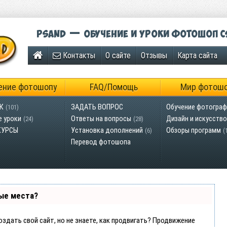
Psand — обучение и уроки фотошоп C
Контакты
О сайте
Отзывы
Карта сайта
ение фотошопу
FAQ/Помощь
Мир фотош
К
ЗАДАТЬ ВОПРОС
Обучение фотограф
(101)
е уроки
Ответы на вопросы
Дизайн и искусство
(24)
(28)
КУРСЫ
Установка дополнений
Обзоры программ
(6)
(
Перевод фотошопа
ые места?
оздать свой сайт, но не знаете, как продвигать? Продвижение