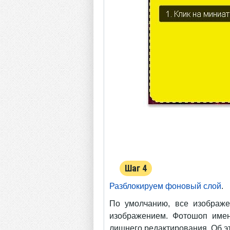
Шаг 4
Разблокируем фоновый слой
.
По умолчанию, все изображ
изображением. Фотошоп имену
лишнего редактирования. Об э