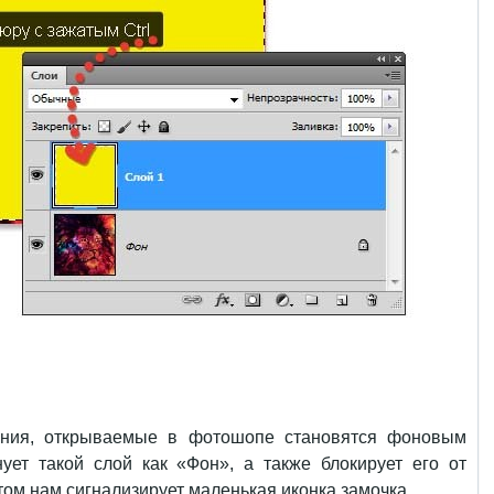
ения, открываемые в фотошопе становятся фоновым
ет такой слой как «Фон», а также блокирует его от
том нам сигнализирует маленькая иконка замочка.