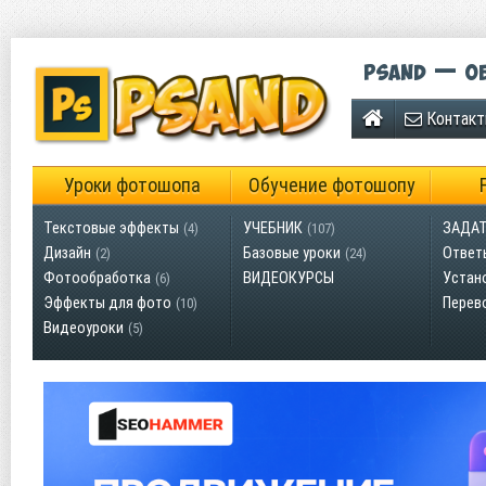
Psand — об
Контак
Уроки фотошопа
Обучение фотошопу
Текстовые эффекты
УЧЕБНИК
ЗАДАТ
(4)
(107)
Дизайн
Базовые уроки
Ответ
(2)
(24)
Фотообработка
ВИДЕОКУРСЫ
Устан
(6)
Эффекты для фото
Перев
(10)
Видеоуроки
(5)