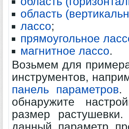
область (горизонтал
область (вертикальн
лассо
;
прямоугольное ласс
магнитное лассо
.
Возьмем для примера
инструментов, напри
панель параметров
.
обнаружите настрой
размер растушевки.
данный параметр пр