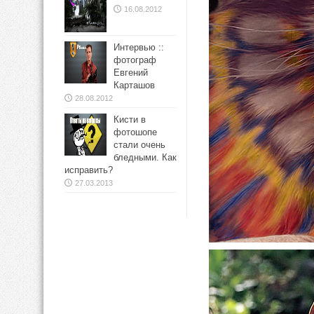
16.08.2012
Интервью ::
фотограф
Евгений
Карташов
28.08.2012
Кисти в
фотошопе
стали очень
бледными. Как
исправить?
27.03.2013