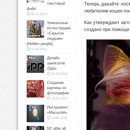
текстовый
Теперь давайте посм
файл
любителям кошек по
02.12.2013
Как утверждают авто
Уникальные
иллюстрации
создано при помощи 
«Скрытое
людьми»
(Hidden people)
10.04.2013
Дизайн
зажигалок
Zippo
25.04.2014
Создание
картины из
фотографии
19.07.2013
Инструмент
«Масштаб»
14.08.2012
NY after all