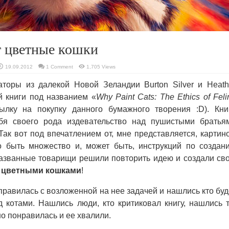
т цветные кошки
19.09.2012
1 Comment
1,705 Views
торы из далекой Новой Зеландии Burton Silver и Heath
й книги под названием «
Why Paint Cats: The Ethics of Feli
ылку на покупку данного бумажного творения :D). Кни
ебя своего рода издевательство над пушистыми братья
к вот под впечатлением от, мне представляется, картино
 быть множество и, может быть, инструкций по создан
званные товарищи решили повторить идею и создали св
с
цветными кошками
!
справилась с возложенной на нее задачей и нашлись кто буд
 котами. Нашлись люди, кто критиковал книгу, нашлись т
но понравилась и ее хвалили.