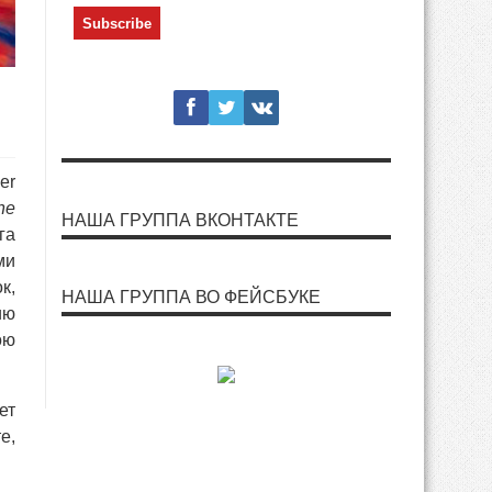
er
ne
НАША ГРУППА ВКОНТАКТЕ
га
ми
к,
НАША ГРУППА ВО ФЕЙСБУКЕ
ию
ою
ет
е,