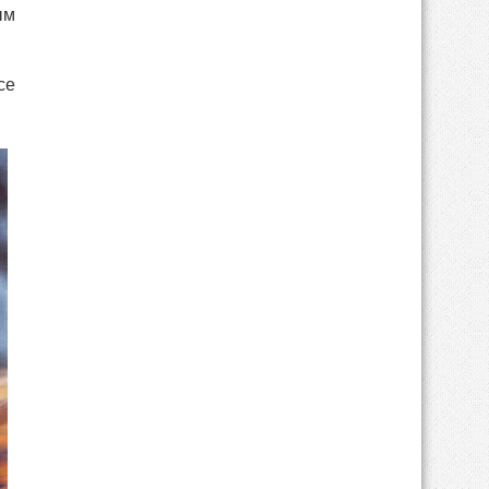
ым
се