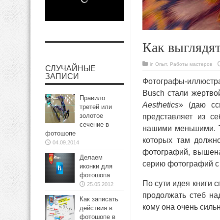
Как выглядя
in
Опыт
,
Работы мастеров
СЛУЧАЙНЫЕ
ЗАПИСИ
Фотографы-иллюстра
Busch стали жертво
Правило
Aesthetics
» (даю сс
третей или
золотое
представляет из с
сечение в
нашими меньшими. Та
фотошопе
которых там должно
04.09.2014
фотографий, вышена
Делаем
серию фотографий 
иконки для
фотошопа
По сути идея книги 
25.05.2012
продолжать стеб над
Как записать
кому она очень силь
действия в
фотошопе в