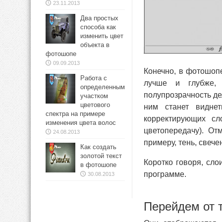
23.11.2013
Два простых
способа как
изменить цвет
объекта в
фотошопе
09.09.2013
Конечно, в фотошоп
Работа с
лучше и глубже,
определенным
полупрозрачность дел
участком
цветового
ним станет видне
спектра на примере
корректирующих сл
изменения цвета волос
цветопередачу). От
24.08.2013
примеру, тень, свече
Как создать
золотой текст
Коротко говоря, сл
в фотошопе
программе.
30.08.2013
Перейдем от т