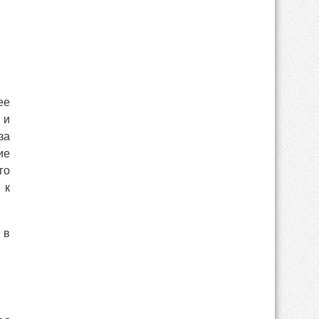
ее
 и
за
ие
го
 к
 в