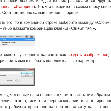
в панели «слои». Каждый из них располагается друг н
панель «История»
). Тот, что находится в самом верху списк
. Соответственно самый нижний – первый.
ать его, то в командной строке выберите команду «Слой»
либо нажмите комбинацию клавиш «Ctrl+Shift+N».
е окно (в усеченном варианте как
создать изображение
)
присвоить имя и выбрать дополнительные параметры.
Отмечу, что новые слои появляются не только таким образом.
влении текста, или при перетаскивании или копирован
гого рабочего пространства, оно появится у вас на нов