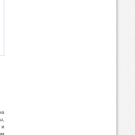
на
ы,
 и
ом