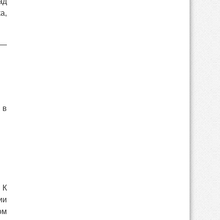
ад
а,
 —
, в
 К
ии
ом