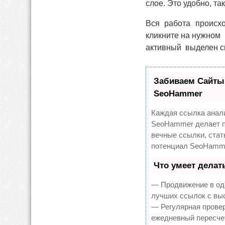
слое. Это удобно, та
Вся работа происхо
кликните на нужном 
активный выделен с
Забиваем Сайты
SeoHammer
Каждая ссылка анали
SeoHammer делает п
вечные ссылки, стат
потенциал SeoHamme
Что умеет дела
— Продвижение в оди
лучших ссылок с выс
— Регулярная провер
ежедневный пересчет