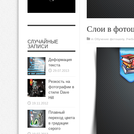
Слои в фото
in
Обучение фотошопу
,
Учеб
СЛУЧАЙНЫЕ
ЗАПИСИ
Деформация
текста
29.07.2013
Резкость на
фотографии в
стиле Dave
Hill
19.11.2012
Плавный
переход цвета
в градации
серого