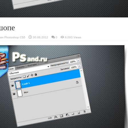
шопе
ник Photoshop CS5
30.06.2012
0
9,093 Views