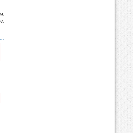
м,
е,