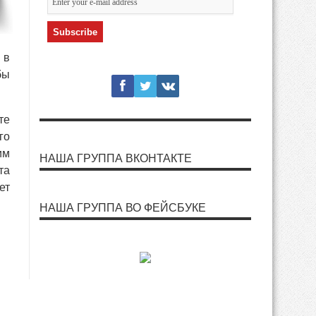
 в
бы
те
го
им
НАША ГРУППА ВКОНТАКТЕ
та
ет
НАША ГРУППА ВО ФЕЙСБУКЕ