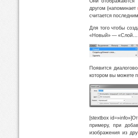
Они отображаются 
другом (напоминает
считается последним
Для того чтобы созд
«Новый» — «Слой…» 
Появится диалогово
котором вы можете 
[stextbox id=»info»]
примеру, при доба
изображения из дру