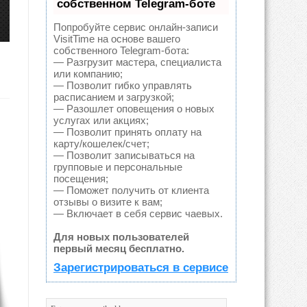
собственном Telegram-боте
Попробуйте сервис онлайн-записи
VisitTime на основе вашего
собственного Telegram-бота:
— Разгрузит мастера, специалиста
или компанию;
— Позволит гибко управлять
расписанием и загрузкой;
— Разошлет оповещения о новых
услугах или акциях;
— Позволит принять оплату на
карту/кошелек/счет;
— Позволит записываться на
групповые и персональные
посещения;
— Поможет получить от клиента
отзывы о визите к вам;
— Включает в себя сервис чаевых.
Для новых пользователей
первый месяц бесплатно.
Зарегистрироваться в сервисе