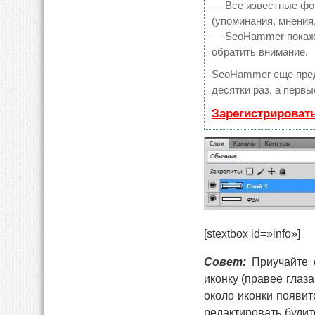
— Все известные фо
(упоминания, мнения,
— SeoHammer покажет
обратить внимание.
SeoHammer еще пре
десятки раз, а перв
Зарегистрироват
[stextbox id=»info»]
Совет:
Приучайте с
иконку (правее глаз
около иконки появит
редактировать будит