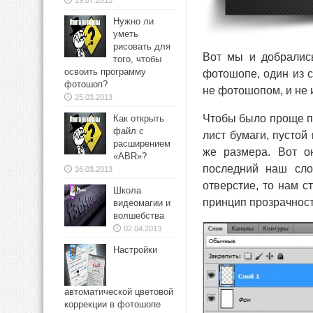
19.07.2013
Нужно ли
уметь
рисовать для
Вот мы и добрались
того, чтобы
освоить программу
фотошопе, один из 
фотошоп?
не фотошопом, и не 
25.03.2013
Чтобы было проще пр
Как открыть
файл с
лист бумаги, пустой
расширением
же размера. Вот о
«ABR»?
последний наш сло
16.03.2013
отверстие, то нам с
Школа
принцип прозрачност
видеомагии и
волшебства
02.04.2013
Настройки
автоматической цветовой
коррекции в фотошопе