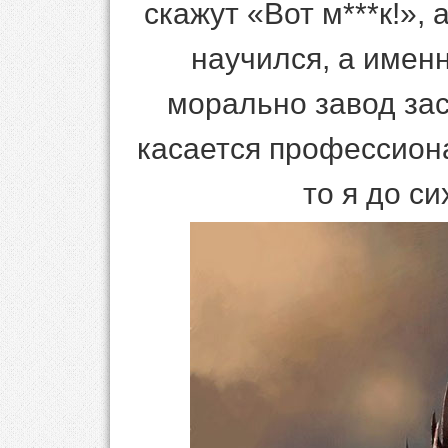
скажут «Вот м***к!», 
научился, а именн
морально завод зас
касается профессион
то я до с