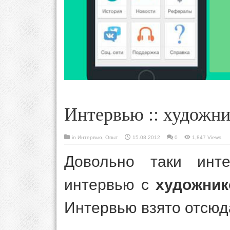
Интервью :: художн
in
Интервью
,
Опыт
15.08.2012
0
1,847 Views
Довольно таки инте
интервью с
художни
Интервью взято отсюд