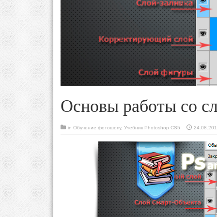
Основы работы со с
in
Обучение фотошопу
,
Учебник Photoshop CS5
24.08.20